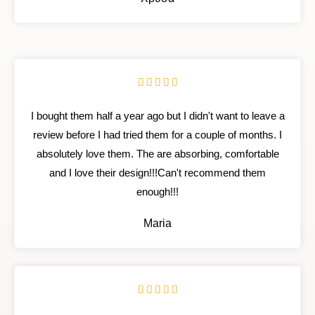
u
t
o
f
R





5
a
I bought them half a year ago but I didn't want to leave a
t
review before I had tried them for a couple of months. I
e
absolutely love them. The are absorbing, comfortable
d
and I love their design!!!Can't recommend them
5
enough!!!
o
u
Maria
t
o
f
R





5
a