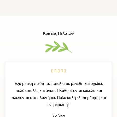
Κριτικές Πελατών
R





a
'Εξαιρετική ποιότητα, ποικιλία σε μεγέθη και σχέδια,
t
πολύ απαλές και άνετες! Καθορίζονται εύκολα και
e
πλένονται στο πλυντήριο. Πολύ καλή εξυπηρέτηση και
d
ενημέρωση!'
5
o
Χρύσα