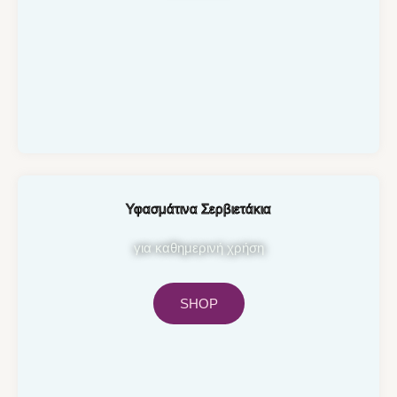
Υφασμάτινα Σερβιετάκια
για καθημερινή χρήση
SHOP