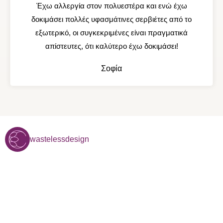
Έχω αλλεργία στον πολυεστέρα και ενώ έχω
t
δοκιμάσει πολλές υφασμάτινες σερβιέτες από το
e
εξωτερικό, οι συγκεκριμένες είναι πραγματικά
d
απίστευτες, ότι καλύτερο έχω δοκιμάσει!
5
o
Σοφία
u
t
o
f
5
wastelessdesign