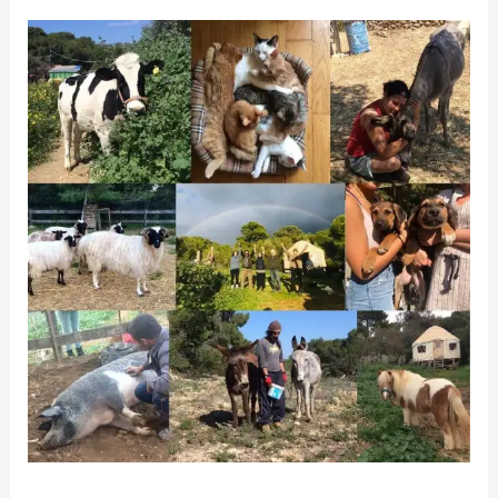
Giving
Back
Monthly
Ιούλιος
2021
–
Vrouva
Farm