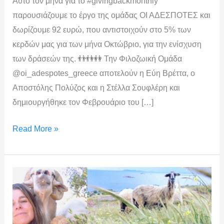
Αυτό τον μήνα για το #givingbackmonthly
παρουσιάζουμε το έργο της ομάδας ΟΙ ΑΔΕΣΠΟΤΕΣ και
δωρίζουμε 92 ευρώ, που αντιστοιχούν στο 5% των
κερδών μας για των μήνα Οκτώβριο, για την ενίσχυση
των δράσεών της. 👬👫👭 Την Φιλοζωική Ομάδα
@oi_adespotes_greece αποτελούν η Εύη Βρέττα, ο
Αποστόλης Πολύζος και η Στέλλα Σουφλέρη και
δημιουργήθηκε τον Φεβρουάριο του […]
Read More »
Giving
Back
Monthly
Οκτώβριος