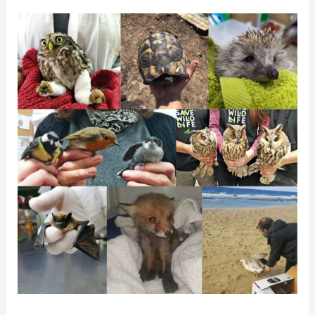
Giving
Back
Monthly
Αύγουστος
2021
–
ΑΝΙΜΑ