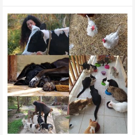
Giving
Back
Monthly
Ιούνιος
2021
–
Κωνσταντίνα
Πέγιου