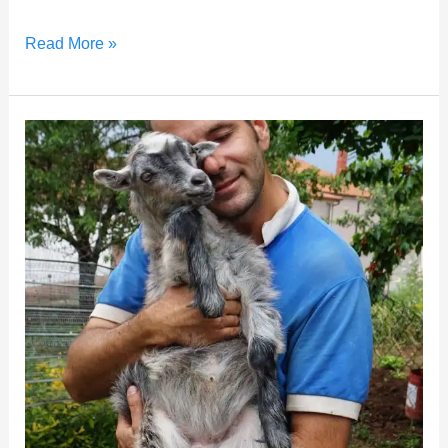
Read More »
Giving
Back
Monthly
Μάιος
2021
–
Θέμης