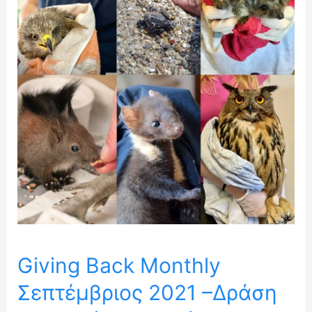
Σεπτέμβριος
2021
–
Δράση
για
την
Άγρια
Ζωή
Giving Back Monthly
Σεπτέμβριος 2021 –Δράση